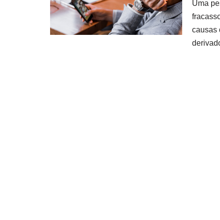
Uma pes
fracasso
causas 
deriva