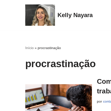
Pular
Kelly Nayara
para
o
conteúdo
Início
»
procrastinação
procrastinação
Como
trab
por
cont