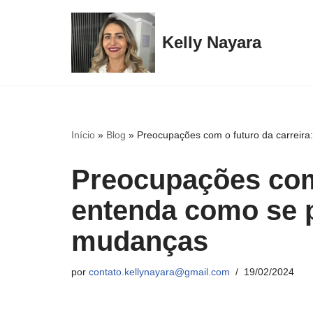
Pular
Kelly Nayara
para
o
conteúdo
Início
»
Blog
»
Preocupações com o futuro da carreir
Preocupações com 
entenda como se 
mudanças
por
contato.kellynayara@gmail.com
19/02/2024